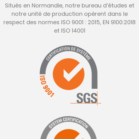
S
itués en
Normandie
, n
otre bureau d’étude
s
et
notre unité de production opère
nt
dans le
respect des normes ISO 9001 : 20
15
, EN 9100:2
018
et ISO 14001