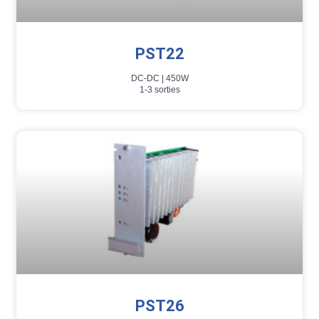
PST22
DC-DC |
450W
1-3 sorties
PST26